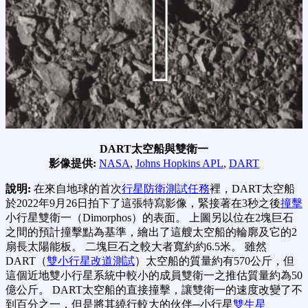
DART太空船與雙衛一
影像提供:
NASA
,
Johns Hopkins APL
,
DART
說明:
在來自地球的首次
行星防衛測試任務
裡，DART太空船
於2022年9月26日拍下了這張特寫影像，緊接著在3秒之後
撞擊
小行星雙衛一（Dimorphos）的表面。 上圖另以位在2塊巨石
之間的預計撞擊點為基準，繪出了這艘太空船的輪廓及它的2
扇長太陽能板。 二塊巨石之較大者寬約約6.5米。 雖然
DART（
雙小行星改道測試
）太空船的質量約有570公斤，但
這個近地雙小行星系統中較小的成員雙衛一之推估質量約為50
億公斤。 DART太空船的直接撞擊，讓雙衛一的速度改變了不
到百分之一，但是將其繞行較大的伙伴─小行星
雙生星