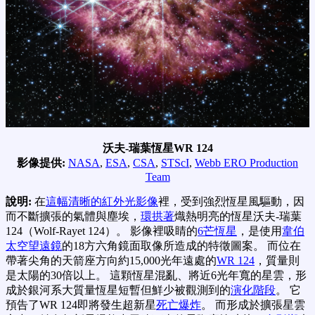
沃夫-瑞葉恆星WR 124
影像提供:
NASA
,
ESA
,
CSA
,
STScI
,
Webb ERO Production
Team
說明:
在
這幅清晰的紅外光影像
裡，受到強烈恆星風驅動，因
而不斷擴張的氣體與塵埃，
環拱著
熾熱明亮的恆星沃夫-瑞葉
124（Wolf-Rayet 124）。 影像裡吸睛的
6芒恆星
，是使用
韋伯
太空望遠鏡
的18方六角鏡面取像所造成的特徵圖案。 而位在
帶著尖角的天箭座方向約15,000光年遠處的
WR 124
，質量則
是太陽的30倍以上。 這顆恆星混亂、將近6光年寬的星雲，形
成於銀河系大質量恆星短暫但鮮少被觀測到的
演化階段
。 它
預告了WR 124即將發生超新星
死亡爆炸
。 而形成於擴張星雲