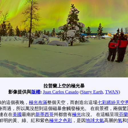
拉普蘭上空的極光暴
影像提供與
版權
:
Juan Carlos Casado
(
Starry Earth
,
TWAN
)
錄的這個夜晚，
極光布滿
整個天空，而創造出這場
七彩繽紛天空
身而過，所以萬沒想到這個磁暴會觸發極光。 在前景裡，兩個
連在在
美國
最南的
新墨西哥
州都曾有
極光
出沒。 在這幅呈現
芬蘭
鮮明的黃、綠、紅和紫色
極光之色彩
，是因
地球大氣
高層的
氧
和