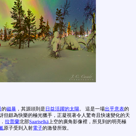
秀
的
磁暴
，其源頭則是
日益活躍的太陽
。 這是一場
出乎意表
的
驚訝但頗為快樂的極光獵手，正凝視著令人驚奇且快速變化的天
．
拉普蘭
北部
Saariselkä
上空的廣角影像裡，所見到的明亮極
氮
原子受到入射
電子
的激發所致。