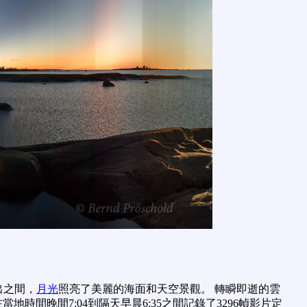
出之間，
月光
照亮了美麗的海面和天空景觀。 轉瞬即逝的雲
時間晚間7:04到隔天早晨6:35之間記錄了3296幀影片定