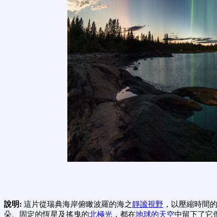
說明:
這片從瑞典海岸俯瞰波羅的海之
靜謐視野
，以壓縮時間的
朵、固定的恆星及搖曳的
北極光
，都在
地球的天空
中留下了它們