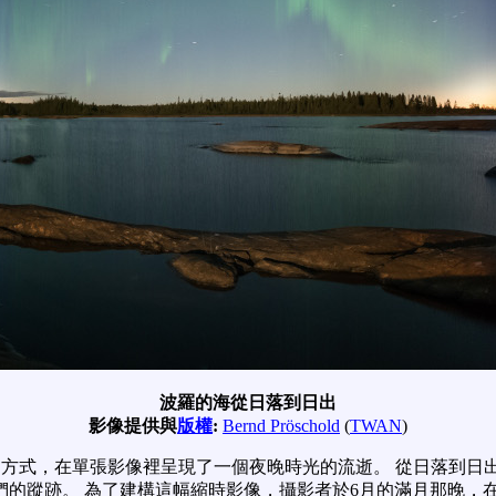
波羅的海從日落到日出
影像提供與
版權
:
Bernd Pröschold
(
TWAN
)
方式，在單張影像裡呈現了一個夜晚時光的流逝。 從日落到日
的蹤跡。 為了建構這幅縮時影像，攝影者於6月的滿月那晚，在當地