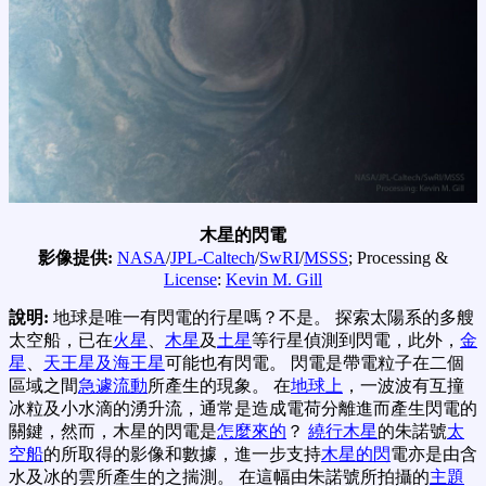
木星的閃電
影像提供:
NASA
/
JPL-Caltech
/
SwRI
/
MSSS
; Processing &
License
:
Kevin M. Gill
說明:
地球是唯一有閃電的行星嗎？不是。 探索太陽系的多艘
太空船，已在
火星
、
木星
及
土星
等行星偵測到閃電，此外，
金
星
、
天王星及海王星
可能也有閃電。 閃電是帶電粒子在二個
區域之間
急遽流動
所產生的現象。 在
地球上
，一波波有互撞
冰粒及小水滴的湧升流，通常是造成電荷分離進而產生閃電的
關鍵，然而，木星的閃電是
怎麼來的
？
繞行木星
的朱諾號
太
空船
的所取得的影像和數據，進一步支持
木星的閃
電亦是由含
水及冰的雲所產生的之揣測。 在這幅由朱諾號所拍攝的
主題