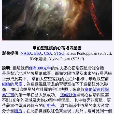
韋伯望遠鏡的心宿增四星雲
影像提供:
NASA
,
ESA
,
CSA
,
STScI
, Klaus Pontoppidan (STScI),
影像處理: Alyssa Pagan (STScI)
說明:
距離我們
僅有390光年
的蛇夫座心宿增四星雲複合體，
是最鄰近地球的恆星形成區，而類太陽恆星及未來的行星系統
正形成於其中。 韋伯太空望遠鏡的近紅外相機，最近以空前
細緻的尺度
，為這個混亂喧囂的育嬰室拍下了這幅紅外光影
像。 並以這幅剛發布壯麗的宇宙快照，來慶賀
韋伯望遠鏡探
索宇宙
的第一年任務大獲成功。
這幅影像
呈現心宿增四星雲
不到1光年的區域及大約50顆年輕恆星。 其中較亮的恆星，更
帶著韋伯望遠鏡特有的
衍射芒
。 源自新誕生恆星的龐大激震
分子氫
噴流
，在此影像裡以紅色來呈現，此外，還可見到一個