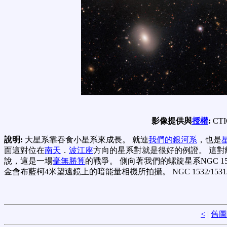
影像提供與
授權
:
CTIO
說明:
大星系靠吞食小星系來成長。 就連
我們的銀河系
，也是
面這對位在
南天
．
波江座
方向的星系對就是很好的例證。 這對離
說，這是一場
毫無勝算
的戰爭。 側向著我們的螺旋星系NGC 153
金會布藍柯4米望遠鏡上的暗能量相機所拍攝。 NGC 1532/
<
|
舊圖