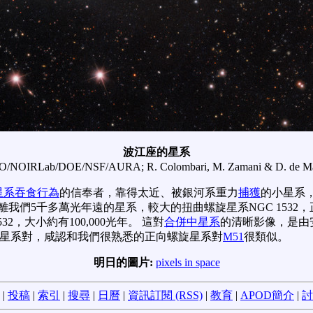
波江座的星系
/NOIRLab/DOE/NSF/AURA; R. Colombari, M. Zamani & D. de Mar
星系吞食行為
的信奉者，靠得太近、被銀河系重力
捕獲
的小星系
我們5千多萬光年遠的星系，較大的扭曲螺旋星系NGC 1532，
2，大小約有100,000光年。 這對
合併中星系
的清晰影像，是由
1531星系對，咸認和我們很熟悉的正向螺旋星系對
M51
很類似。
明日的圖片:
pixels in space
|
投稿
|
索引
|
搜尋
|
日曆
|
資訊訂閱 (RSS)
|
教育
|
APOD簡介
|
討