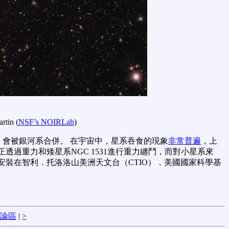
tin (
NSF’s NOIRLab
)
，會被銀河系合併。 在宇宙中，星系吞食的現象
非常普遍
，上
正透過重力和矮星系NGC 1531進行重力纏鬥，而對小星系來
安裝在智利．托洛洛山美洲天文台（CTIO）．美國國家科學基
論區
|
>