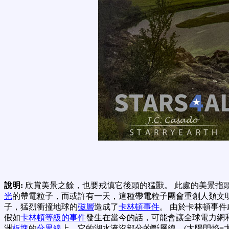
說明:
欣賞美景之餘，也要戒慎它後頭的猛獸。 此處的美景指
光
的帶電粒子，而或許有一天，這種帶電粒子團會重創人類文明。
子，猛烈衝撞地球的
磁層
造成了
卡林頓事件
。 由於卡林頓事
假如
卡林頓等級的事件
發生在當今的話，可能會讓全球電力網
洲
板塊
的
分界線
上，它的湖水淹沒部分的斷層線。(太陽閃焰=太陽耀斑; 