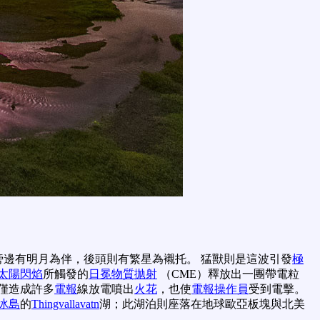
旁邊有明月為伴，後頭則有繁星為襯托。 猛獸則是這波引發
極
太陽閃焰
所觸發的
日冕物質拋射
（CME）釋放出一團帶電粒
僅造成許多
電報
線放電噴出
火花
，也使
電報操作員
受到電擊。
冰島
的
Thingvallavatn
湖；此湖泊則座落在地球歐亞板塊與北美