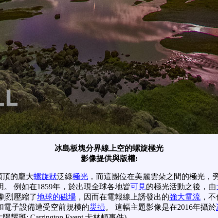
冰島板塊分界線上空的螺旋極光
影像提供與版權:
頭頂的龐大
螺旋狀
泛綠
極光
，而這團位在美麗雲朵之間的極光，
 例如在1859年，於出現全球各地皆
可見
的極光活動之後，由
件劇烈壓縮了
地球的磁場
，因而在電報線上誘發出的
強大電流
，不
和電子設備遭受空前規模的
災損
。 這幅主題影像是在2016年攝於
Carrington Event 卡林頓事件)