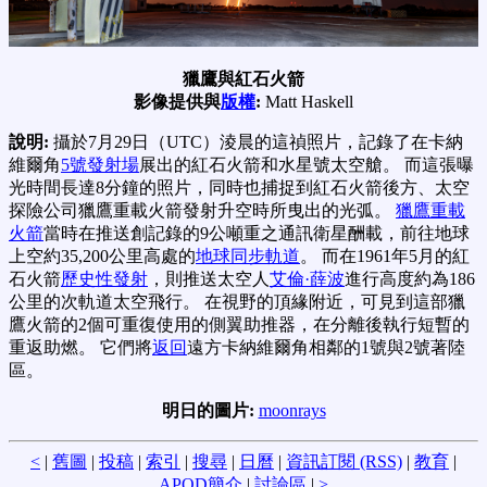
獵鷹與紅石火箭
影像提供與
版權
:
Matt Haskell
說明:
攝於7月29日（UTC）淩晨的這禎照片，記錄了在卡納
維爾角
5號發射場
展出的紅石火箭和水星號太空艙。 而這張曝
光時間長達8分鐘的照片，同時也捕捉到紅石火箭後方、太空
探險公司獵鷹重載火箭發射升空時所曳出的光弧。
獵鷹重載
火箭
當時在推送創記錄的9公噸重之通訊衛星酬載，前往地球
上空約35,200公里高處的
地球同步軌道
。 而在1961年5月的紅
石火箭
歷史性發射
，則推送太空人
艾倫·薛波
進行高度約為186
公里的次軌道太空飛行。 在視野的頂緣附近，可見到這部獵
鷹火箭的2個可重復使用的側翼助推器，在分離後執行短暫的
重返助燃。 它們將
返回
遠方卡納維爾角相鄰的1號與2號著陸
區。
明日的圖片:
moonrays
<
|
舊圖
|
投稿
|
索引
|
搜尋
|
日曆
|
資訊訂閱 (RSS)
|
教育
|
APOD簡介
|
討論區
|
>