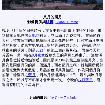
八月的滿月
影像提供與
版權
:
Gianni Tumino
說明:
8月1日的日落時分，在近乎圓形軌道上運行的月亮，來
到最靠近地球的
近地點
附近，並以滿月之姿東升。 在攝於義
大利．拉古薩市的這幅精采月出影像序列裡，比尋常滿月更明
亮的月盤，從東方地平線上空的雲層後方升起。 這輪照亮地
球夜空的明月，則是
2023年
的第二個超級月亮。 而在今天的
黃昏時，另一輪在
8月夜空
綻放光芒的滿月也將東升。 這輪滿
月也是位於近地點附近，因此是2023年的第三個超級月亮，也
因為是同個月份的第二個滿月，而有藍月之稱；雖然因所反射
的陽光受到大氣散射，月盤的色澤其實偏紅。 作為同個月份
的第二輪滿月之
藍月
，因為月相週期為29.5日、幾乎與曆月等
長之故，所以每2到3年才會出現一次。 今晚的
八月藍月
，附
近將有明亮的土星為伴。
明日的圖片:
the Crew 7 nebula