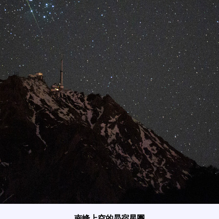
南峰上空的昴宿星團