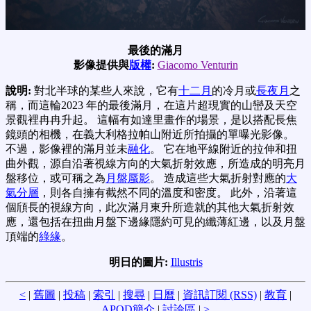
最後的滿月
影像提供與
版權
:
Giacomo Venturin
說明:
對北半球的某些人來說，它有
十二月
的冷月或
長夜月
之
稱，而這輪2023 年的最後滿月，在這片超現實的山巒及天空
景觀裡冉冉升起。 這幅有如達里畫作的場景，是以搭配長焦
鏡頭的相機，在義大利格拉帕山附近所拍攝的單曝光影像。
不過，影像裡的滿月並未
融化
。 它在地平線附近的拉伸和扭
曲外觀，源自沿著視線方向的大氣折射效應，所造成的明亮月
盤移位，或可稱之為
月盤蜃影
。 造成這些大氣折射對應的
大
氣分層
，則各自擁有截然不同的溫度和密度。 此外，沿著這
個頎長的視線方向，此次滿月東升所造就的其他大氣折射效
應，還包括在扭曲月盤下邊緣隱約可見的纖薄紅邊，以及月盤
頂端的
綠緣
。
明日的圖片:
Illustris
<
|
舊圖
|
投稿
|
索引
|
搜尋
|
日曆
|
資訊訂閱 (RSS)
|
教育
|
APOD簡介
|
討論區
|
>