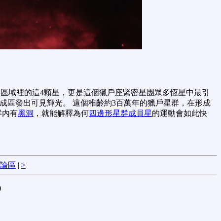
光年區域裡的這4顆星，更是這個獵戶座緊密星團眾多恆星中最引
成區發出可見輝光。 這個稚齡約3百萬年的獵戶星群，在形成
群內有
黑洞
，就能解釋為何
四邊形星群成員星
的運動會如此快
論區
|
>
)