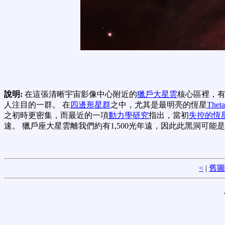
說明:
在這張清晰宇宙影像中心附近的
獵戶大星雲
核心區裡，有
人注目的一群。 在
四邊形星群
之中，尤其是最明亮的恆星
Theta
之初時更密集，而最近的一項
動力學研究
指出，當初
失控的恆
速。 獵戶座大星雲離我們約有1,500光年遠，因此此黑洞可能是
<
|
舊圖