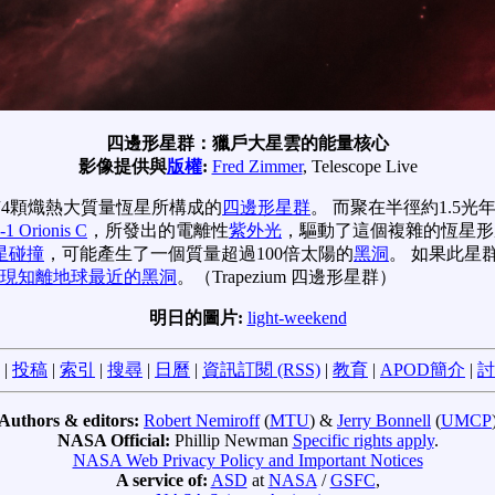
四邊形星群：獵戶大星雲的能量核心
影像提供與
版權
:
Fred Zimmer
, Telescope Live
4顆熾熱大質量恆星所構成的
四邊形星群
。 而聚在半徑約1.5
-1 Orionis C
，所發出的電離性
紫外光
，驅動了這個複雜的恆星形
星碰撞
，可能產生了一個質量超過100倍太陽的
黑洞
。 如果此星
現知離地球最近的黑洞
。（Trapezium 四邊形星群）
明日的圖片:
light-weekend
|
投稿
|
索引
|
搜尋
|
日曆
|
資訊訂閱 (RSS)
|
教育
|
APOD簡介
|
討
Authors & editors:
Robert Nemiroff
(
MTU
) &
Jerry Bonnell
(
UMCP
NASA Official:
Phillip Newman
Specific rights apply
.
NASA Web Privacy Policy and Important Notices
A service of:
ASD
at
NASA
/
GSFC
,