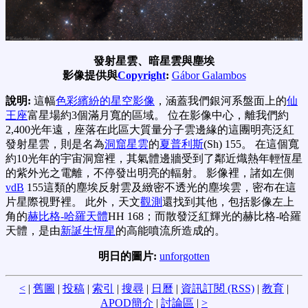
發射星雲、暗星雲與塵埃
影像提供與
Copyright
:
Gábor Galambos
說明:
這幅
色彩繽紛的星空影像
，涵蓋我們銀河系盤面上的
仙
王座
富星場約3個滿月寬的區域。 位在影像中心，離我們約
2,400光年遠，座落在此區大質量分子雲邊緣的這團明亮泛紅
發射星雲，則是名為
洞窟星雲
的
夏普利斯
(Sh) 155。 在這個寬
約10光年的宇宙洞窟裡，其氣體邊牆受到了鄰近熾熱年輕恆星
的紫外光之電離，不停發出明亮的輻射。 影像裡，諸如左側
vdB
155這類的塵埃反射雲及緻密不透光的塵埃雲，密布在這
片星際視野裡。 此外，天文
觀測
還找到其他
，包括影像左上
角的
赫比格-哈羅天體
HH 168；而散發泛紅輝光的赫比格-哈羅
天體，是由
新誕生恆星
的高能噴流所造成的。
明日的圖片:
unforgotten
<
|
舊圖
|
投稿
|
索引
|
搜尋
|
日曆
|
資訊訂閱 (RSS)
|
教育
|
APOD簡介
|
討論區
|
>