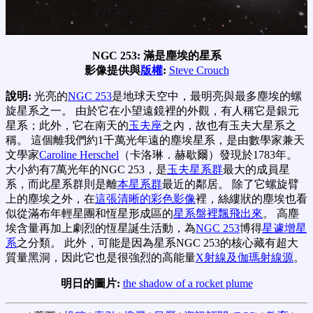
NGC 253: 滿是塵埃的星系
影像提供與
版權
:
Steve Crouch
說明:
光亮的
NGC 253
是地球天空中，最明亮與最多塵埃的螺
旋星系之一。 由於它在小望遠鏡裡的外觀，有人稱它是銀元
星系；此外，它在南天的
玉夫座
之內，故也有玉夫大星系之
稱。 這個離我們約1千萬光年遠的塵埃星系，是由數學家兼天
文學家
Caroline Herschel
（卡洛琳．赫歇爾）發現於1783年。
大小約有7萬光年的NGC 253，是
玉夫星系群
最大的成員星
系，而此星系群則是離
本星系群
最近的鄰居。 除了它螺旋臂
上的塵埃之外，在
這張清晰的彩色影像
裡，絲縷狀的塵埃也看
似從滿布年輕星團和恆星形成區的
星系盤裡飄飛出來
。 高塵
埃含量再加上劇烈的恆星誕生活動，為
NGC 253
博得
星遽增星
系
之分類。 此外，可能是因為星系NGC 253的核心藏有超大
質量黑洞，因此它也是很強烈的高能量
X射線及伽瑪射線源
。
明日的圖片:
the shadow of a rocket plume