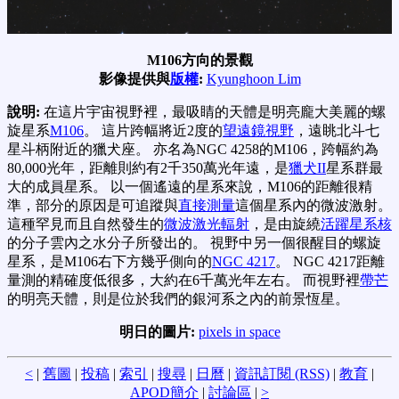
M106方向的景觀
影像提供與
版權
:
Kyunghoon Lim
說明:
在這片宇宙視野裡，最吸睛的天體是明亮龐大美麗的螺
旋星系
M106
。 這片跨幅將近2度的
望遠鏡視野
，遠眺北斗七
星斗柄附近的獵犬座。 亦名為NGC 4258的M106，跨幅約為
80,000光年，距離則約有2千350萬光年遠，是
獵犬II
星系群最
大的成員星系。 以一個遙遠的星系來說，M106的距離很精
準，部分的原因是可追蹤與
直接測量
這個星系內的微波激射。
這種罕見而且自然發生的
微波激光輻射
，是由旋繞
活躍星系核
的分子雲內之水分子所發出的。 視野中另一個很醒目的螺旋
星系，是M106右下方幾乎側向的
NGC 4217
。 NGC 4217距離
量測的精確度低很多，大約在6千萬光年左右。 而視野裡
帶芒
的明亮天體，則是位於我們的銀河系之內的前景恆星。
明日的圖片:
pixels in space
<
|
舊圖
|
投稿
|
索引
|
搜尋
|
日曆
|
資訊訂閱 (RSS)
|
教育
|
APOD簡介
|
討論區
|
>