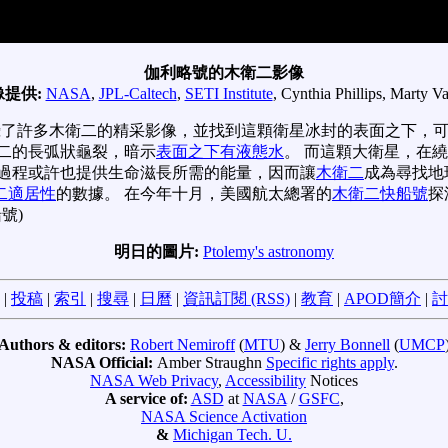
伽利略號的木衛二影像
像提供:
NASA
,
JPL-Caltech
,
SETI Institute
, Cynthia Phillips, Marty Va
攝了許多木衛二的精采影像，並找到這顆衛星冰封的表面之下，可
衛二的長弧狀龜裂，暗示
表面之下有液態水
。 而這顆大衛星，在
過程或許也提供生命滋長所需的能量，因而讓
木衛二
成為尋找地
二適居性
的數據。 在今年十月，美國航太總署的
木衛二快船號
探
號)
明日的圖片:
Ptolemy's astronomy
|
投稿
|
索引
|
搜尋
|
日曆
|
資訊訂閱 (RSS)
|
教育
|
APOD簡介
|
討
Authors & editors:
Robert Nemiroff
(
MTU
) &
Jerry Bonnell
(
UMCP
NASA Official:
Amber Straughn
Specific rights apply
.
NASA Web Privacy
,
Accessibility
Notices
A service of:
ASD
at
NASA
/
GSFC
,
NASA Science Activation
&
Michigan Tech. U.