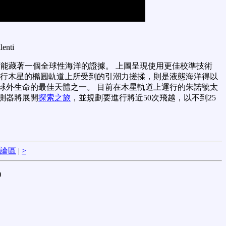
lenti
能藏著一個全球性海洋的證據。 上圖呈現使用更佳校準技術
繞行木星的橢圓軌道上所受到的引潮力搓揉，則是液態海洋得以
球外生命的最佳天體之一。 目前在木星軌道上運行的朱諾號太
測器將展開
探索之旅
，並規劃要進行將近50次飛越，以不到25
論區
|
>
)