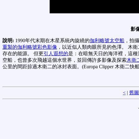
影
說明:
1990年代末期在木星系統內旋繞的
伽利略號太空船
，拍
重製的伽利略號彩色影像
，以近似人類肉眼所見的色澤。 木
存在的能源。 但更
引人遐想的
是：在暗無天日的海洋裡，這種
空船，也曾多次飛越這個水世界，並回傳許多影像及探索
木衛
公里的間距掠過木衛二的冰封表面。(Europa Clipper 木衛二快船
<
|
舊圖