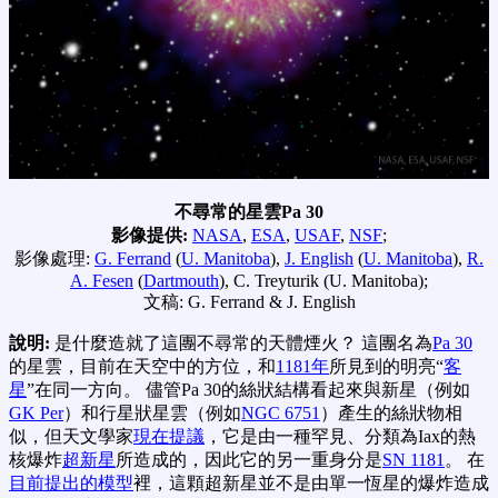
不尋常的星雲Pa 30
影像提供:
NASA
,
ESA
,
USAF
,
NSF
;
影像處理:
G. Ferrand
(
U. Manitoba
),
J. English
(
U. Manitoba
),
R.
A. Fesen
(
Dartmouth
), C. Treyturik (U. Manitoba);
文稿: G. Ferrand & J. English
說明:
是什麼造就了這團不尋常的天體煙火？ 這團名為
Pa 30
的星雲，目前在天空中的方位，和
1181年
所見到的明亮“
客
星
”在同一方向。 儘管Pa 30的絲狀結構看起來與新星（例如
GK Per
）和行星狀星雲（例如
NGC 6751
）產生的絲狀物相
似，但天文學家
現在提議
，它是由一種罕見、分類為Iax的熱
核爆炸
超新星
所造成的，因此它的另一重身分是
SN 1181
。 在
目前提出的模型
裡，這顆超新星並不是由單一恆星的爆炸造成