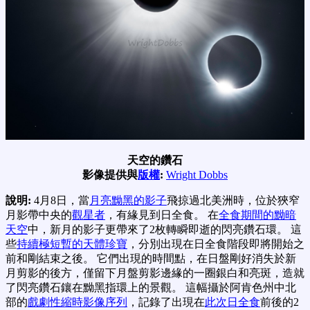
天空的鑽石
影像提供與
版權
:
Wright Dobbs
說明:
4月8日，當
月亮黝黑的影子
飛掠過北美洲時，位於狹窄
月影帶中央的
觀星者
，有緣見到日全食。 在
全食期間的黝暗
天空
中，新月的影子更帶來了2枚轉瞬即逝的閃亮鑽石環。 這
些
持續極短暫的天體珍寶
，分別出現在日全食階段即將開始之
前和剛結束之後。 它們出現的時間點，在日盤剛好消失於新
月剪影的後方，僅留下月盤剪影邊緣的一圈銀白和亮斑，造就
了閃亮鑽石鑲在黝黑指環上的景觀。 這幅攝於阿肯色州中北
部的
戲劇性縮時影像序列
，記錄了出現在
此次日全食
前後的2