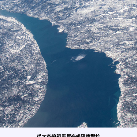
從太空俯視馬尼夸根隕撞擊坑