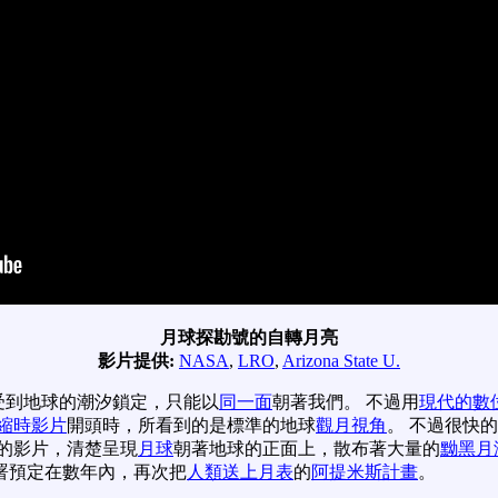
月球探勘號的自轉月亮
影片提供:
NASA
,
LRO
,
Arizona State U.
受到地球的潮汐鎖定，只能以
同一面
朝著我們。 不過用
現代的數
縮時影片
開頭時，所看到的是標準的地球
觀月視角
。 不過很快
秒的影片，清楚呈現
月球
朝著地球的正面上，散布著大量的
黝黑月
署預定在數年內，再次把
人類送上月表
的
阿提米斯計畫
。