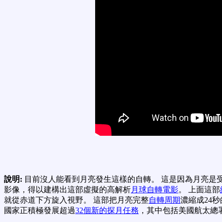
說明:
目前沒人能看到月亮發生這樣的自轉。 這是因為月亮是
影像，得以建構出這部虛擬的高解析
月球自轉電影
。 上面這部
就從赤道下方旋入視野。 這部把月亮完整
自轉周期
濃縮成24
國家正積極發展超過
32個新的探月任務
，其中包括美國航太總