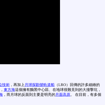
位技術
，再加上
月球探勘號軌道船
（LRO）回傳的許多細緻的
的，
東方海
這個擁有黝黑中心區、在地球很難見到的大撞擊坑，
海
，而月球的反面則主要是明亮的
月面高原
。 在目前，有多個