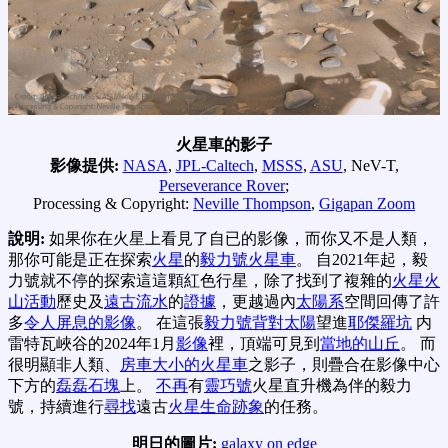
火星車的影子
影像提供:
NASA
,
JPL-Caltech
,
MSSS
,
ASU
, NeV-T,
Perseverance Rover
;
Processing & Copyright:
Neville Thompson
,
Gigapan Zoom
說明:
如果你在火星上看見了自已的影像，而你又不是人類，
那你可能是正在探索
火星
的
毅力號火星車
。 自2021年起，毅
力號就不停的探索這這顆紅色行星，除了找到了複雜的
火星火
山活動
歷史及
遠古流水
的
證據
，更越過內
太陽系
空間回傳了許
多
令人屏息的影像
。 在這張
毅力號背對太陽
望進
耶傑羅坑
内
雷特瓦峽谷的2024年1月
影像
裡，頂端可見到
當地的山丘
。 而
很明顯非人類、
房車大小的火星車
之影子，則疊合在影像中心
下方的
磊磊石塊
上。
不再
有
靈巧號
火星直升機為伴的毅力
號，持續進行
尋找
遠古
火星生命跡象
的任務。
明日的圖片:
galaxy on edge