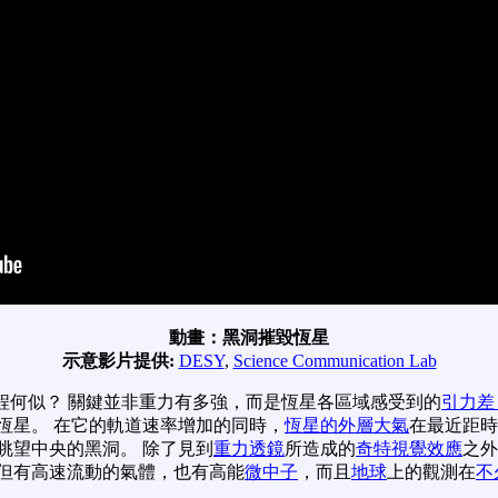
動畫：黑洞摧毀恆星
示意影片提供:
DESY
,
Science Communication Lab
程何似？ 關鍵並非重力有多強，而是恆星各區域感受到的
引力差
恆星。 在它的軌道速率增加的同時，
恆星的外層大氣
在最近距時
眺望中央的黑洞。 除了見到
重力透鏡
所造成的
奇特視覺效應
之外
但有高速流動的氣體，也有高能
微中子
，而且
地球
上的觀測在
不