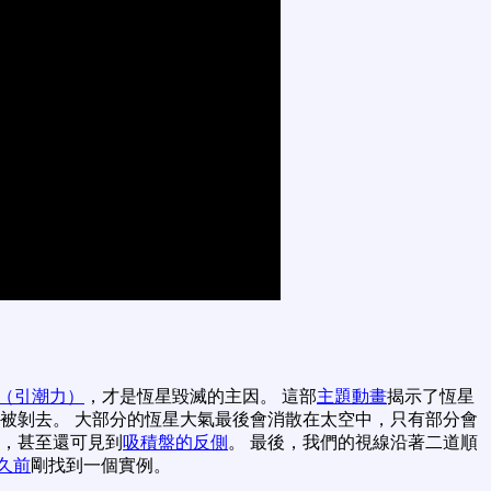
（引潮力）
，才是恆星毀滅的主因。 這部
主題動畫
揭示了恆星
被剝去。 大部分的恆星大氣最後會消散在太空中，只有部分會
，甚至還可見到
吸積盤的反側
。 最後，我們的視線沿著二道順
久前
剛找到一個實例。