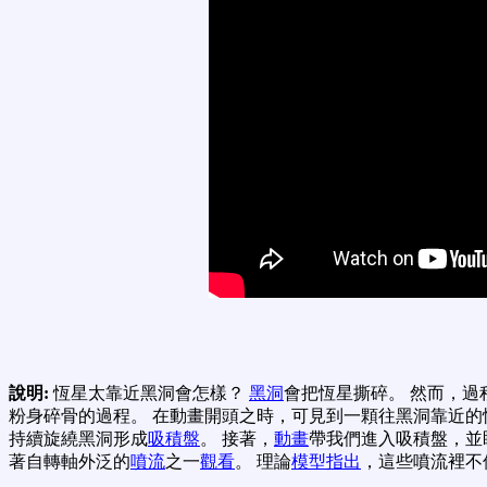
說明:
恆星太靠近黑洞會怎樣？
黑洞
會把恆星撕碎。 然而，過
粉身碎骨的過程。 在動畫開頭之時，可見到一顆往黑洞靠近的
持續旋繞黑洞形成
吸積盤
。 接著，
動畫
帶我們進入吸積盤，並
著自轉軸外泛的
噴流
之一
觀看
。 理論
模型指出
，這些噴流裡不