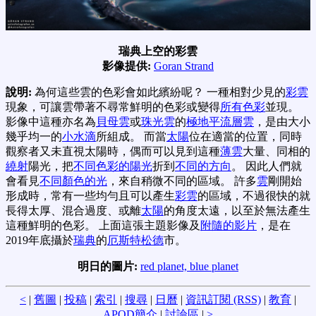
瑞典上空的彩雲
影像提供:
Goran Strand
說明:
為何這些雲的色彩會如此繽紛呢？ 一種相對少見的
彩雲
現象，可讓雲帶著不尋常鮮明的色彩或變得
所有色彩
並現。
影像中這種亦名為
貝母雲
或
珠光雲
的
極地平流層雲
，是由大小
幾乎均一的
小水滴
所組成。 而當
太陽
位在適當的位置，同時
觀察者又未直視太陽時，偶而可以見到這種
薄雲
大量、同相的
繞射
陽光，把
不同色彩的陽光
折到
不同的方向
。 因此人們就
會看見
不同顏色的光
，來自稍微不同的區域。 許多
雲
剛開始
形成時，常有一些均勻且可以產生
彩雲
的區域，不過很快的就
長得太厚、混合過度、或離
太陽
的角度太遠，以至於無法產生
這種鮮明的色彩。 上面這張主題影像及
附隨的影片
，是在
2019年底攝於
瑞典
的
厄斯特松德
市。
明日的圖片:
red planet, blue planet
<
|
舊圖
|
投稿
|
索引
|
搜尋
|
日曆
|
資訊訂閱 (RSS)
|
教育
|
APOD簡介
|
討論區
|
>