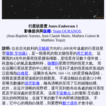
行星狀星雲 Jones-Emberson 1
影像提供與
版權
:
Team OURANOS
,
(Jean-Baptiste Auroux, Jean Claude Mario, Mathieu Guinot &
Matthieu Tequi)
說明:
位在目光銳利的
天貓座
方向約1,600光年遠處的行星狀星
雲
瓊斯-艾伯森1
，是一顆垂死的類太陽恆星的
死亡屍衣
。 這
團寬約4光年的垂死恆星擴張殘骸，是恆星存活數十億年後，
耗盡核心的氫及氦燃料時，
拋擲到
星際空間的恆星大氣。 而
在這團行星狀星雲的中心附近，可見到孑遺的恆星核所形成的
泛藍熾熱
白矮星
。 這團亦名為PK 164 +31.1的星雲極為昏暗，
很難直接透過望遠鏡的目鏡觀賞。 不過這幅結合超過12小時
長曝光數據的
深空影像
，極為清晰的呈現了它的細微結構。
此外，在這片清晰的視野裡，還可見到散布在各處的銀河系恆
星及宇宙深處的背景星系。 這座
宇宙舞台
上的瓊斯-艾伯森1
演出的時間很短，在接下來的數千年內即將消散匿跡。 不
過，它中心的熾熱白矮星，則要歷時
數十億年
才會冷卻。