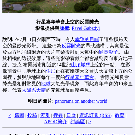
行星嘉年華會上空的反雲隙光
影像提供與
版權
:
Pavel Gabzdyl
說明:
在7月11日夕陽西下時，有人
幸運的目睹
了這些橫跨天
空的曼妙光影帶。 這些稱為
反雲隙光
的帶狀結構，其實是位
於西方地平線附近的大片雲朵投射到大氣中的
頎長影子
。 由
於相機的透視效應，這些光影帶看似全都會聚到反向東方地平
線、捷克 布爾諾市附近的14世紀
山頂城堡
上空的一點。 在影
像前景中，地球上的
住民
正在布爾諾天文台與天文館下方的公
園裡，參與該地區每年一度的
行星嘉年華會
。 雲隙光和反雲
隙光是相對常見的
地球
大氣光學現象，而此嘉年華會的10米直
徑、代表
太陽系天體
的充氣球反而較罕見。
明日的圖片:
panorama on another world
<
|
舊圖
|
投稿
|
索引
|
搜尋
|
日曆
|
資訊訂閱 (RSS)
|
教育
|
APOD簡介
|
討論區
|
>