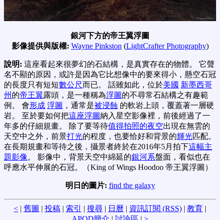
銀河下方的帝王翼浮圖
影像提供與版權:
Wayne Pinkston
(
LightCrafter Photography
)
說明:
這座看起來很夢幻的石結構，是真實存在的物體。 它聲
名不顯的原因，或許是因為它比想像中的要來得小，懸空石冠
的長度只有短短
數公尺
而已。 話雖如此，位於
美國
新墨西哥
州
的
帝王翼
露頭，是一種稱為
浮圖
的不尋常石結構之有趣範
例。 會
形成
浮圖
，通常是
被浸蝕
的軟岩上頭，覆蓋著一層硬
岩。 至於要如何把
這座浮圖
納入星空影像裡，前後經過了一
年多的仔細規畫。 除了要等待
值得拍照的夜空
出現在無雲的
天空中之外，前景
打光
的程度，也要恰好和背景的
輝光
匹配。
在長期規畫和等待之後，攝景者終於在2016年5月拍下
這幅主
題影像
。 影像中，背景天空中綿延的
銀河系
盤面，看似也在
呼應水平伸展的石冠。（King of Wings Hoodoo 帝王翼浮圖）
明日的圖片:
find the galaxy
<
|
舊圖
|
投稿
|
索引
|
搜尋
|
日曆
|
資訊訂閱 (RSS)
|
教育
|
APOD簡介
|
討論區
|
>