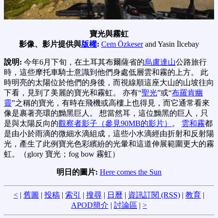
寶光與霧虹
影像、影片提供與
版權
:
Cem Özkeser
and Yasin İlcebay
說明:
今年6月下旬，在土耳其布爾薩省的
烏盧達山
公路旅行
時，這些摩托車騎士意識到他們身處低層雲和霧的上方。 此
時明亮的太陽位於他們的身後，而視線順這座大山的山坡往向
下看，見到了美麗的寶光和霧虹。 亦有“
聖光
”或“
布羅肯幽
靈
”之稱的寶光，有時在飛機或高樓上也得見，而它通常看來
像是裹著亮環的黝黑巨人。 想當然耳，這位黝黑的巨人，只
是與太陽反向的
觀察者影子（參見90MB的影片）
。
雲和霧
都
是由小於雨滴的微細水滴組成，這些小水滴經由折射和反射陽
光，產生了此例寶光色彩繽紛的光暈和這道伸展範圍更大的霧
虹。（glory 寶光；fog bow 霧虹）
明日的圖片:
Here comes the Sun
<
|
舊圖
|
投稿
|
索引
|
搜尋
|
日曆
|
資訊訂閱 (RSS)
|
教育
|
APOD簡介
|
討論區
|
>