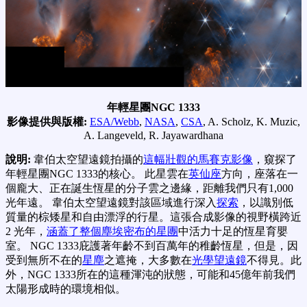
年輕星團NGC 1333
影像提供與版權:
ESA/Webb
,
NASA
,
CSA
, A. Scholz, K. Muzic,
A. Langeveld, R. Jayawardhana
說明:
韋伯太空望遠鏡拍攝的
這幅壯觀的馬賽克影像
，窺探了
年輕星團NGC 1333的核心。 此星雲在
英仙座
方向，座落在一
個龐大、正在誕生恆星的分子雲之邊緣，距離我們只有1,000
光年遠。 韋伯太空望遠鏡對該區域進行深入
探索
，以識別低
質量的棕矮星和自由漂浮的行星。這張合成影像的視野橫跨近
2 光年，
涵蓋了整個塵埃密布的星團
中活力十足的恆星育嬰
室。 NGC 1333庇護著年齡不到百萬年的稚齡恆星，但是，因
受到無所不在的
星塵
之遮掩，大多數在
光學望遠鏡
不得見。此
外，NGC 1333所在的這種渾沌的狀態，可能和45億年前我們
太陽形成時的環境相似。