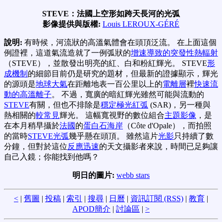
STEVE：法國上空形如跨天長河的光弧
影像提供與版權:
Louis LEROUX-GÉRÉ
說明:
有時候，河流狀的高溫氣體會在頭頂泛流。 在上面這個
例證裡，這道氣流造就了一例弧狀的
增速導致的突發性熱輻射
（STEVE），並散發出明亮的紅、白和粉紅輝光。 STEVE
形
成機制
的細節目前仍是研究的題材，但最新的證據顯示，輝光
的源頭是
地球大氣
在距離地表一百公里以上的
電離層
裡
快速流
動的高溫離子
。 不過，寬廣的暗紅輝光雖然可能與流動的
STEVE
有關，但也不排除是
穩定極光紅弧
(SAR)，另一種與
熱相關的
較常見
輝光。 這幅寬視野的數位組合
主題影像
，是
在本月稍早攝於
法國
的
蛋白石海岸
（Côte d'Opale），而拍照
的當時
STEVE光弧
幾乎懸在頭頂。 雖然這片
光影
只持續了數
分鐘，但對於這位
反應迅速
的天文攝影者來說，時間已足夠讓
自己入鏡；你能找到他嗎？
明日的圖片:
webb stars
<
|
舊圖
|
投稿
|
索引
|
搜尋
|
日曆
|
資訊訂閱 (RSS)
|
教育
|
APOD簡介
|
討論區
|
>