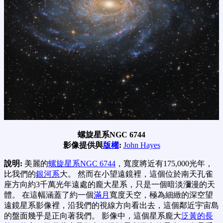
螺旋星系NGC 6744
影像提供與
版權
:
John Hayes
說明:
美麗的
螺旋星系NGC 6744
，寬度將近有175,000光年，
比我們的
銀河系
大。 然而在小望遠鏡裡，這個位於南天孔雀
座方向約3千萬光年遠處的龐大星系，只是一個暗淡瀰漫的天
體。 在這幅涵蓋了約一個
滿月
寬度天空，極為細緻的深空望
遠鏡星系影像裡，沿我們的視線方向看出去，這個鄰近宇宙島
的盤面幾乎是正向著我們。 影像中，這個星系龐大
泛黃的長