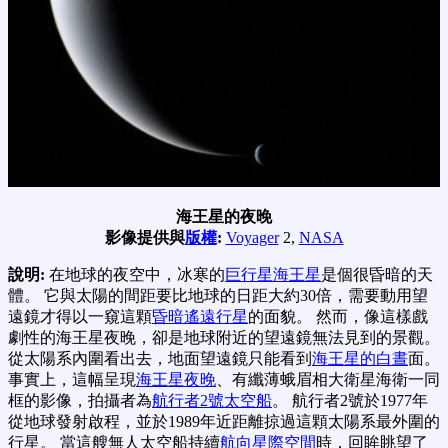
海王星的夜晚
影像提供與
版權
:
Voyager
2,
NASA
說明:
在地球的夜空中，冰寒的
巨行星海王星
是個很昏暗的天
體。 它與太陽的間距要比地球的日距大約30倍，需要動用望
遠鏡才得以一窺這顆
昏暗遙遠行星
的面貌。 然而，像這樣戲
劇性的海王星夜晚，卻是地球附近的望遠鏡無法見到的景觀。
從太陽系內圍看出去，地面望遠鏡只能看到
海王星的白晝
面。
事實上，這幅呈現
海王星夜晚
、有纖薄蛾眉相大衛星海衛一同
框的影像，拍攝者為
航行者2號太空船
。 航行者2號於1977年
從地球發射啟程，並於1989年近距離掠過這顆太陽系最外圍的
行星。 當這艘無人太空船持續
航向星際空間
時，回眸眺望了