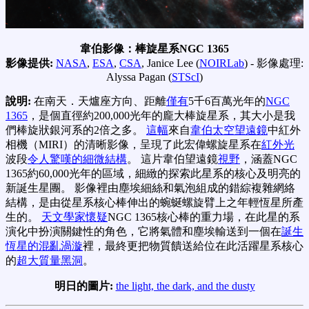
韋伯影像：棒旋星系NGC 1365
影像提供:
NASA
,
ESA
,
CSA
, Janice Lee (
NOIRLab
) - 影像處理:
Alyssa Pagan (
STScI
)
說明:
在南天．天爐座方向、距離
僅有
5千6百萬光年的
NGC
1365
，是個直徑約200,000光年的龐大棒旋星系，其大小是我
們棒旋狀銀河系的2倍之多。
這幅
來自
韋伯太空望遠鏡
中紅外
相機（MIRI）的清晰影像，呈現了此宏偉螺旋星系在
紅外光
波段
令人驚嘆的細微結構
。 這片韋伯望遠鏡
視野
，涵蓋NGC
1365約60,000光年的區域，細緻的探索此星系的核心及明亮的
新誕生星團。 影像裡由塵埃細絲和氣泡組成的錯綜複雜網絡
結構，是由從星系核心棒伸出的蜿蜒螺旋臂上之年輕恆星所產
生的。
天文學家懷疑
NGC 1365核心棒的重力場，在此星的系
演化中扮演關鍵性的角色，它將氣體和塵埃輸送到一個在
誕生
恆星的混亂渦漩
裡，最終更把物質饋送給位在此活躍星系核心
的
超大質量黑洞
。
明日的圖片:
the light, the dark, and the dusty