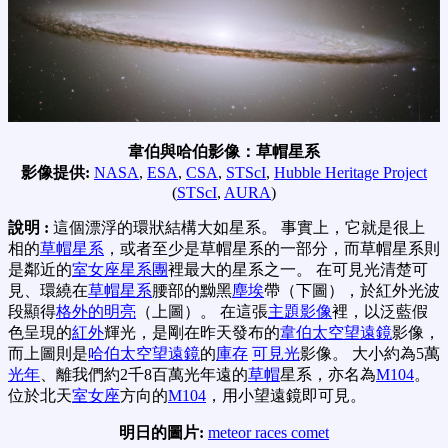
韋伯與哈伯影像：草帽星系
影像提供:
NASA
,
ESA
,
CSA
,
STScI
,
Hubble Heritage Project
(
STScI
,
AURA
)
說明 :
這個漂浮的環狀結構大如星系。 事實上，它就是很上
相的
草帽星系
，或者至少是草帽星系的一部分，而草帽星系則
是鄰近的
室女座星系團
裡最大的星系之一。 在可見光清楚可
見、環繞在
草帽星系
腰部的黝黑
塵埃
帶（下圖），於紅外光波
段顯得
格外的明亮
（上圖）。 在這張
主題影像
裡，以泛藍假
色呈現的
紅外
輝光，是剛在昨天發布的
韋伯太空望遠鏡
影像，
而上圖則是
哈伯太空望遠鏡
的
庫存
可見光
影像。 大小約為5萬
光年
、離我們約2千8百萬光年遠的
草帽
星系，亦名為
M104
。
位於北天
室女座
方向的
M104
，用小望遠鏡即可見。
明日的圖片:
meteor races comet