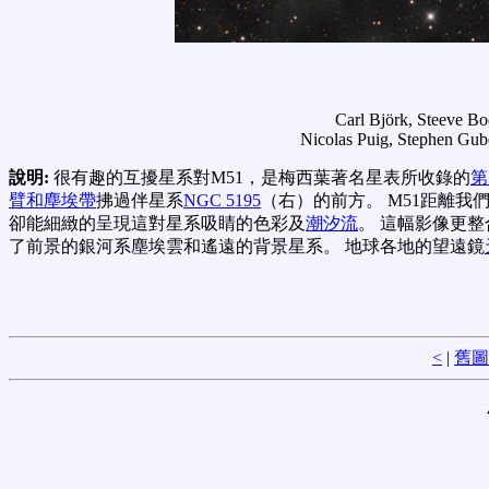
Carl Björk, Steeve Bo
Nicolas Puig, Stephen Gub
說明:
很有趣的互擾星系對M51，是梅西葉著名星表所收錄的
第
臂和塵埃帶
拂過伴星系
NGC 5195
（右）的前方。 M51距離我們
卻能細緻的呈現這對星系吸睛的色彩及
潮汐流
。 這幅影像更
了前景的銀河系塵埃雲和遙遠的背景星系。 地球各地的望遠鏡
<
|
舊圖