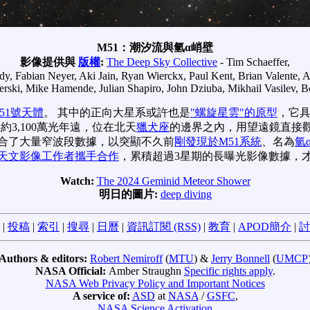
M51：潮汐流與氫α峭壁
影像提供與
版權
:
The Deep Sky Collective
- Tim Schaeffer,
dy, Fabian Neyer, Aki Jain, Ryan Wierckx, Paul Kent, Brian Valente, A
erski, Mike Hamende, Julian Shapiro, John Dziuba, Mikhail Vasilev, B
51號天體
。 其中的正向大星系或許也是
"螺旋星雲"的原型
，它具
約3,100萬光年遠，位在北天
獵犬座
的邊界之內，用望遠鏡直接觀
整合了大量窄波段數據，以突顯不久前
剛發現於M51系統
、名為
氫
天文影像工作者攜手合作
，累積超過3星期的長曝光影像數據，才
Watch:
The 2024 Geminid Meteor Shower
明日的圖片:
deep diving
|
投稿
|
索引
|
搜尋
|
日曆
|
資訊訂閱 (RSS)
|
教育
|
APOD簡介
|
討
Authors & editors:
Robert Nemiroff
(
MTU
) &
Jerry Bonnell
(
UMCP
NASA Official:
Amber Straughn
Specific rights apply
.
NASA Web Privacy Policy and Important Notices
A service of:
ASD
at
NASA
/
GSFC
,
NASA Science Activation