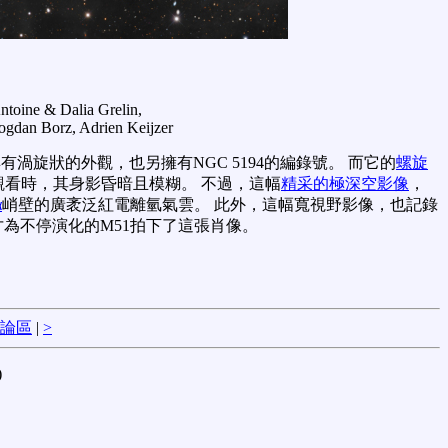
ntoine & Dalia Grelin,
ogdan Borz, Adrien Keijzer
有渦旋狀的外觀，也另擁有NGC 5194的編錄號。 而它的
螺旋
看時，其身影昏暗且模糊。 不過，這幅
精采的極深空影像
，
α
峭壁的廣袤泛紅電離氫氣雲。 此外，這幅寬視野影像，也記錄
為不停演化的M51拍下了這張肖像。
論區
|
>
)