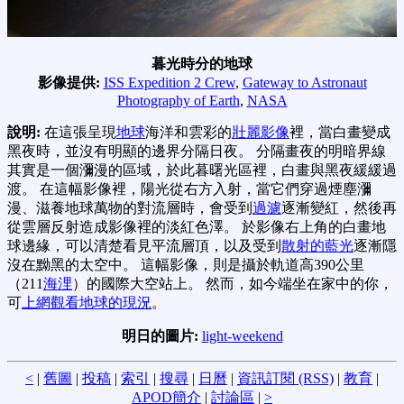
暮光時分的地球
影像提供:
ISS Expedition 2 Crew
,
Gateway to Astronaut
Photography of Earth
,
NASA
說明:
在這張呈現
地球
海洋和雲彩的
壯麗影像
裡，當白畫變成
黑夜時，並沒有明顯的邊界分隔日夜。 分隔畫夜的明暗界線
其實是一個瀰漫的區域，於此暮曙光區裡，白畫與黑夜緩緩過
渡。 在這幅影像裡，陽光從右方入射，當它們穿過煙塵瀰
漫、滋養地球萬物的對流層時，會受到
過濾
逐漸變紅，然後再
從雲層反射造成影像裡的淡紅色澤。 於影像右上角的白畫地
球邊緣，可以清楚看見平流層頂，以及受到
散射的藍光
逐漸隱
沒在黝黑的太空中。 這幅影像，則是攝於軌道高390公里
（211
海浬
）的國際大空站上。 然而，如今端坐在家中的你，
可
上網觀看地球的現況
。
明日的圖片:
light-weekend
<
|
舊圖
|
投稿
|
索引
|
搜尋
|
日曆
|
資訊訂閱 (RSS)
|
教育
|
APOD簡介
|
討論區
|
>