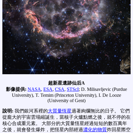
超新星遺跡仙后A
影像提供:
NASA
,
ESA
,
CSA
,
STScI
; D. Milisavljevic (Purdue
University), T. Temim (Princeton University), I. De Looze
(University of Gent)
說明:
我們銀河系裡的
大質量恆星
過著絢爛無比的日子。 它們
從龐大的宇宙雲塌縮誕生，當核子火爐點燃之後，就不停的在
核心合成重元素。 大部分的大質量恆星經過短短的數百萬年
之後，就會發生爆炸，把恆星內部經過
濃化的物質
炸回星際空