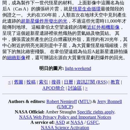
間，成為製作下一世代恆星的材料。 上面影像中這團名為仙
后A（Cas A）的擴張碎片雲，就是
恆星生命循環
最後階段的
例證之一。 大約在350年前，人類首次在地球天空中見到產生
此遺跡的
超新星爆炸所發出的光
，不過這些光需時11,000年才
能傳到地球。 這幅韋伯太空望遠鏡的清晰
近紅外相機影像
，
呈現了這個超新星遺跡裡依然熾熱的雲氣絲及物質結。 其
中，擴張震波所產生的泛白煙霧狀外殼，直徑約有20光年，其
中心附近的明亮光斑則是中子星，為大質量恆星核塌縮後，所
留下的無比緻密殘骸。 在韋伯望遠鏡為仙后A超新星遺跡拍攝
的
細緻影像
裡，還可辦認出源自大質量恆星劇烈爆炸的回光。
明日的圖片:
light-weekend
<
|
舊圖
|
投稿
|
索引
|
搜尋
|
日曆
|
資訊訂閱 (RSS)
|
教育
|
APOD簡介
|
討論區
|
>
Authors & editors:
Robert Nemiroff
(
MTU
) &
Jerry Bonnell
(
UMCP
)
NASA Official:
Amber Straughn
Specific rights apply
.
NASA Web Privacy Policy and Important Notices
A service of:
ASD
at
NASA
/
GSFC
,
NASA Science Activation