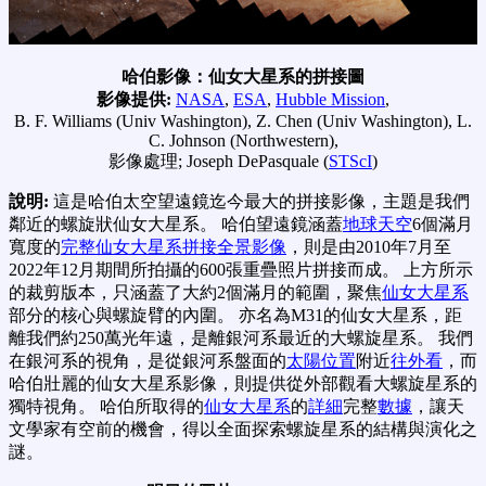
哈伯影像：仙女大星系的拼接圖
影像提供:
NASA
,
ESA
,
Hubble Mission
,
B. F. Williams (Univ Washington), Z. Chen (Univ Washington), L.
C. Johnson (Northwestern),
影像處理; Joseph DePasquale (
STScI
)
說明:
這是哈伯太空望遠鏡迄今最大的拼接影像，主題是我們
鄰近的螺旋狀仙女大星系。 哈伯望遠鏡涵蓋
地球天空
6個滿月
寬度的
完整仙女大星系拼接全景影像
，則是由2010年7月至
2022年12月期間所拍攝的600張重疊照片拼接而成。 上方所示
的裁剪版本，只涵蓋了大約2個滿月的範圍，聚焦
仙女大星系
部分的核心與螺旋臂的內圍。 亦名為M31的仙女大星系，距
離我們約250萬光年遠，是離銀河系最近的大螺旋星系。 我們
在銀河系的視角，是從銀河系盤面的
太陽位置
附近
往外看
，而
哈伯壯麗的仙女大星系影像，則提供從外部觀看大螺旋星系的
獨特視角。 哈伯所取得的
仙女大星系
的
詳細
完整
數據
，讓天
文學家有空前的機會，得以全面探索螺旋星系的結構與演化之
謎。