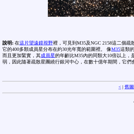
說明:
在
這片望遠鏡視野
裡，可見到M35及NGC 2158這二
它的400多顆成員星分布在約30光年寬的範圍裡。 像
M35
這類的
而且更加緊實，其
成員星
的年齡比M35內的同類大10倍以上，
弱，因此隨著疏散星團繞行銀河中心，在數十億年期間，它們
<
|
舊圖