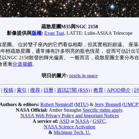
疏散星團M35與NGC 2158
影像提供與
版權
:
Evan Tsai
, LATTE: Lulin-ASIAA Telescope
個疏散星團。 位於雙子座內的它們看似相鄰，但其實相距頗遠。 座
年輕疏散星團，通常擁有許多明亮的藍色恆星， 從而可估計出它的
是以NGC 2158散發的輝光偏黃。 一般而言，疏散星團主要分布
會逐漸
分道揚鑣
。
明日的圖片:
pixels in space
|
投稿
|
索引
|
搜尋
|
日曆
|
資訊訂閱 (RSS)
|
教育
|
APOD簡介
|
討
Authors & editors:
Robert Nemiroff
(
MTU
) &
Jerry Bonnell
(
UMCP
NASA Official:
Amber Straughn
Specific rights apply
.
NASA Web Privacy Policy and Important Notices
A service of:
ASD
at
NASA
/
GSFC
,
NASA Science Activation
&
Michigan Tech. U.