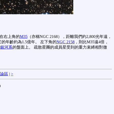
落在右上角的
M35
（亦稱NGC 2168），距離我們約2,800光年遠，
年齡約為1.5億年。 左下角的
NGC 2158
，則比M35遠4倍，
在
銀河系
的盤面上。 疏散星團的成員星受到的重力束縛相對微
論區
|
>
)