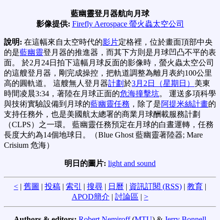
藍幽靈登月器航向月球
影像提供:
Firefly Aerospace 螢火蟲太空公司
說明:
在這幅來自太空時代的
影片
定格裡，位於畫面頂部中央
的是
藍幽靈
登月器的推進器，而其下方則是月球凹凸不平的表
面。 於2月24日拍下這幅月球反面的影像時，螢火蟲太空公司
的這艘登月器，剛完成操控，把軌道調整為離月表約100公里
高的圓軌道。 這艘無人登月器
計劃
於
3月2日（星期日）
美東
時間凌晨3:34，著陸在月球正面的
危海撞擊坑
。 運送多項科學
與技術實驗設備到月球的
藍幽靈任務
，除了是
阿提米絲計畫
的
支持任務外，也是美國航太總署的商業月球酬載服務計劃
（CLPS）之一環。 藍幽靈任務預定在月球的白晝運轉，任務
長度大約為14個地球日。（Blue Ghost 藍幽靈著陸器; Mare
Crisium 危海）
明日的圖片:
light and sound
<
|
舊圖
|
投稿
|
索引
|
搜尋
|
日曆
|
資訊訂閱 (RSS)
|
教育
|
APOD簡介
|
討論區
|
>
Authors & editors:
Robert Nemiroff
(
MTU
) &
Jerry Bonnell