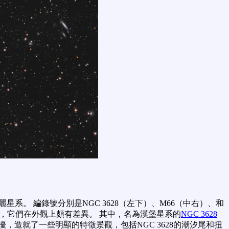
星系。 編錄號分別是NGC 3628（左下）、M66（中右）、和
，它們在外觀上頗有差異。 其中，名為漢堡星系的
NGC 3628
，造就了一些明顯的特徵景觀，包括NGC 3628的潮汐尾和扭