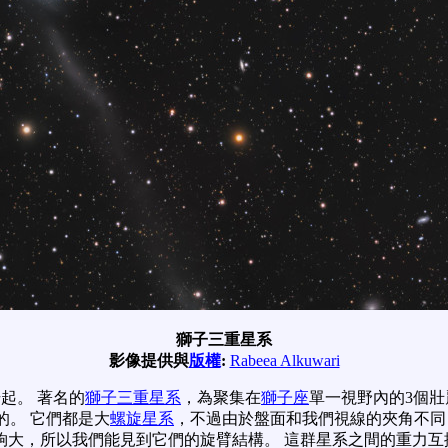
獅子三重星系
影像提供與
版權
:
Rabeea Alkuwari
起。 著名的
獅子三重星系
，為聚集在
獅子座
單一視野內的3個壯麗
的。 它們都是大
螺旋星系
，不過由於盤面和我們視線的夾角不同
夠大，所以我們能見到它們的旋臂結構。 這群星系之間的重力互擾