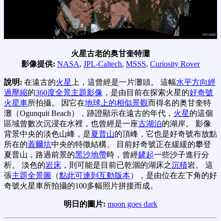
火星古老的奥甘奎特灘
影像提供:
NASA
,
JPL-Caltech
,
MSSS
,
Curiosity Rover
說明:
在遠古的
火星
上，這曾經是一片灘頭。 這幅
水平方向經
過壓縮
的
360度全景主題影像
，是由目前在探索火星的
好奇號
火星車
所拍攝。 因它在
地球上的相似景觀
而得名的奥甘奎特
灘（Ogunquit Beach），跡證顯示在遠古的年代，
火星
的這個
區域曾數次沉浸在水裡，也曾經是一座
古湖泊
的湖岸。 影像
背景中央的淡色山峰，是
夏普山
的頂峰，它也是好奇號布放點
所在的
蓋爾坑
中央的特徵結構。 目前好奇號正在緩緩的攀登
夏普山，路過前景的
黑沙地帶
時，曾經
鏟起
一些沙子進行分
析。 淡色的
岩床
，則可能是目前已乾涸的湖床之
沉積
岩。 這
張
主題全景圖
（
點此可連到互動版本
），是由位在左下角的好
奇號火星車所拍攝的100多幅照片拼接而成。
明日的圖片:
moon goes dark