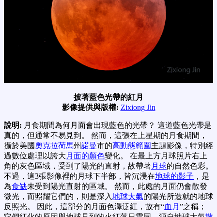
披著藍色光帶的紅月
影像提供與版權:
Zixiong Jin
說明:
月食期間為何月面會出現藍色的光帶？ 這道藍色光帶是
真的，但通常不易見到。 然而，這張在上星期的月食期間，
攝於美國
奧克拉荷馬
州
諾曼
市的
高動態範圍
主題影像，特別經
過數位處理以誇大
月面的顏色
變化。 在最上方月球照片右上
角的灰色區域，受到了陽光的直射，故帶著
月球
的自然色彩。
不過，這3張影像裡的月球下半部，皆沉浸在
地球的影子
，是
為
食缺
未受到陽光直射的區域。 然而，此處的月面仍會散發
微光，而照耀它們的，則是深入
地球大氣
的陽光所造就的地球
反照光。 因此，這部分的月面色澤泛紅，故有“
血月
”之稱；
它們紅化的原因與地球見到的火紅落日雷同，源自地球大氣
散