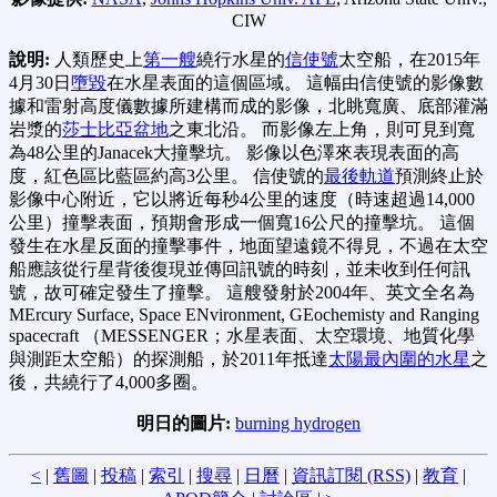
CIW
說明:
人類歷史上
第一艘
繞行水星的
信使號
太空船，在2015年
4月30日
墮毀
在水星表面的這個區域。 這幅由信使號的影像數
據和雷射高度儀數據所建構而成的影像，北眺寬廣、底部灌滿
岩漿的
莎士比亞盆地
之東北沿。 而影像左上角，則可見到寬
為48公里的Janacek大撞擊坑。 影像以色澤來表現表面的高
度，紅色區比藍區約高3公里。 信使號的
最後軌道
預測終止於
影像中心附近，它以將近每秒4公里的速度（時速超過14,000
公里）撞擊表面，預期會形成一個寬16公尺的撞擊坑。 這個
發生在水星反面的撞擊事件，地面望遠鏡不得見，不過在太空
船應該從行星背後復現並傳回訊號的時刻，並未收到任何訊
號，故可確定發生了撞擊。 這艘發射於2004年、英文全名為
MErcury Surface, Space ENvironment, GEochemisty and Ranging
spacecraft （MESSENGER；水星表面、太空環境、地質化學
與測距太空船）的探測船，於2011年抵達
太陽最內圍的水星
之
後，共繞行了4,000多圈。
明日的圖片:
burning hydrogen
<
|
舊圖
|
投稿
|
索引
|
搜尋
|
日曆
|
資訊訂閱 (RSS)
|
教育
|