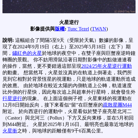
火星逆行
影像提供與
版權
:
Tunc Tezel
(
TWAN
)
說明:
這幅組合了間隔5至9天（受限於天氣）數據的影像，呈
現了在2024年9月19日（右上）至2025年5月18日（左下）期
間，
鏽紅色的火星
於地球的夜空中，在雙子座與巨蟹座逆時鐘
轉圈的景觀。 你不妨用滑鼠沿著日期對影像中的點做連連看
的操作，當然，更不要錯過這部呈現
2024/25年火星逆行運動
的動畫。 想當然耳，火星並沒真的在軌道上倒著走，我們所
見到它相對於背景恆星的視運動，只是地球的軌道運動所造成
的效應。 由於地球在較近太陽的內側軌道上公轉，軌道速度
比外側的行星快，因此每次追上與超車外行星時，就會發生外
行星逆行
的現象。 在上面這個例子裡，火星東移的視運動在
12月8日開始反向，接下來看似“留”在巨蟹座的
疏散星團M44
附近。 於向西逆行的運動中，火星看似於雙子座亮星北河二
（Castor）與北河三（Pollux）下方又反向東移，並在5月初回
到M44附近。 火星於2025年1月16日、最明亮也最靠近地球的
火星衝
之時，與地球的距離僅有9千6百萬公里。