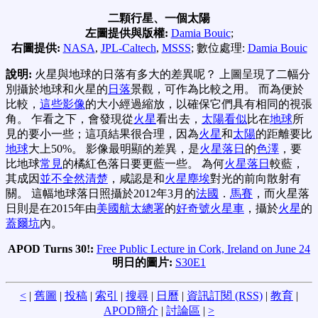
二顆行星、一個太陽
左圖提供與版權:
Damia Bouic
;
右圖提供:
NASA
,
JPL-Caltech
,
MSSS
; 數位處理:
Damia Bouic
說明:
火星與地球的日落有多大的差異呢？ 上圖呈現了二幅分
別攝於地球和火星的
日落
景觀，可作為比較之用。 而為便於
比較，
這些影像
的大小經過縮放，以確保它們具有相同的視張
角。 乍看之下，會發現從
火星
看出去，
太陽看似
比在
地球
所
見的要小一些；這項結果很合理，因為
火星
和
太陽
的距離要比
地球
大上50%。 影像最明顯的差異，是
火星落日
的
色澤
，要
比地球
常見
的橘紅色落日要更藍一些。 為何
火星落日
較藍，
其成因
並不全然清楚
，咸認是和
火星塵埃
對光的前向散射有
關。 這幅地球落日照攝於2012年3月的
法國
．
馬賽
，而火星落
日則是在2015年由
美國航太總署
的
好奇號火星車
，攝於
火星
的
蓋爾坑
內。
APOD Turns 30!:
Free Public Lecture in Cork, Ireland on June 24
明日的圖片:
S30E1
<
|
舊圖
|
投稿
|
索引
|
搜尋
|
日曆
|
資訊訂閱 (RSS)
|
教育
|
APOD簡介
|
討論區
|
>