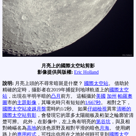
月亮上的國際太空站剪影
影像提供與版權:
Eric Holland
說明:
月亮上頭的不尋常暗斑是什麼？
國際太空站
。 借助於
精確的定時，攝影者在2019年捕捉到地球軌道上的
國際太空
站
，出現在半明半暗的
凸月
前方。 這幅攝於
美國
加州
帕羅奧
圖
市的
主題影像
，其曝光時只有短短的
1/667秒
。 相對之下，
國際太空站凌越月盤
需時約1/2秒。 如果
仔細檢視
異常
清晰的
國際太空站剪影
，會發現它的眾多太陽能板及桁架之輪廓皆清
楚可辨。 此外，在影像中，左上角有明亮的
第谷坑
，與及相
對崎嶇名為
高地
的淡色原野及相對平滑的暗色
月海
。 使用網
路上的
應用程式
，可找出你所在之地於何時可見到
國際太空