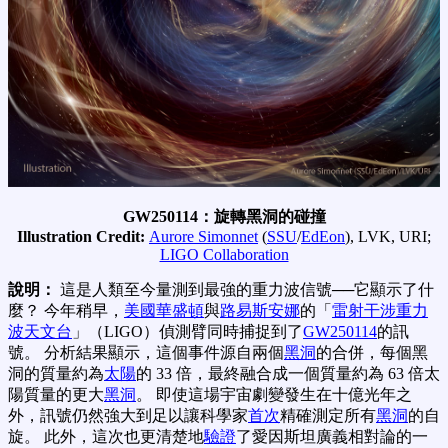
GW250114：旋轉黑洞的碰撞
Illustration Credit:
Aurore Simonnet
(
SSU
/
EdEon
), LVK, URI;
LIGO Collaboration
說明：
這是人類至今量測到最強的重力波信號──它顯示了什
麼？ 今年稍早，
美國
華盛頓
與
路易斯安娜
的「
雷射干涉重力
波天文台
」（LIGO）偵測臂同時捕捉到了
GW250114
的訊
號。 分析結果顯示，這個事件源自兩個
黑洞
的合併，每個黑
洞的質量約為
太陽
的 33 倍，最終融合成一個質量約為 63 倍太
陽質量的更大
黑洞
。 即使這場宇宙劇變發生在十億光年之
外，訊號仍然強大到足以讓科學家
首次
精確測定所有
黑洞
的自
旋。 此外，這次也更清楚地
驗證
了愛因斯坦廣義相對論的一