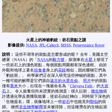
火星上的神祕豹紋：岩石斑點之謎
影像提供:
NASA
,
JPL-Caltech
,
MSSS
,
Perseverance Rover
說明：
這些不尋常的斑點是怎麼形成的呢？ 去年，美國太空
總署（NASA）的「
NASA
的
毅力號
」探測車在
火星
上發現了
一些岩石上的淺色斑點，每個斑點周圍都有深色邊框。 由於
外觀和地球上著名
掠食者
身上的
花紋
相似，因此暱稱它們為
「豹紋斑」。 科學家們正在深入研究這些神秘的斑點，其中
一種可能的解釋是它們源自
遠古的火星生命
。
照片
中的斑點
僅有
毫米
大小，出現在一塊被命名為「
Cheyava Falls
」的
大岩
石
上。 令人振奮但尚未證實的推測是：很久以前，
微生物
或
許透過化學反應獲取能量，使岩石由紅轉白，同時留下深色的
「生物簽名」環，就像地球上一些
岩石
中也能見到
類似
的痕
跡。 雖然
非生物學解釋
並未被排除，但這種潛在的生物起源