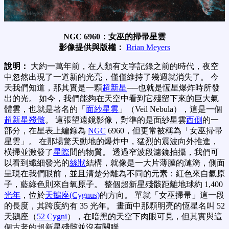
NGC 6960：女巫的掃帚星雲
影像提供與版權：
Brian Meyers
說明：
大約一萬年前，在人類有文字記錄之前的時代，夜空
中忽然出現了一道新的光亮，僅僅維持了幾週就消失了。 今
天我們知道，那其實是一顆
超新星
──也就是恆星爆炸時所發
出的光。 如今，我們能夠在天空中看到它殘留下來的巨大氣
體雲，也就是著名的「
面紗星雲
」（Veil Nebula），這是一個
超新星殘骸
。 這張望遠鏡影像，對準的是面紗星雲
西側
的一
部分，在星表上編錄為
NGC
6960，但更常被稱為「女巫掃帚
星雲」。 在那場驚天動地的爆炸中，猛烈的震波向外推進，
橫掃並激發了
星際
間的物質。 透過窄波段濾鏡拍攝，我們可
以看到纖細發光的
絲狀
結構，就像是一大片薄膜的漣漪，側面
呈現在我們眼前，並且清楚分離為不同的元素：紅色來自氫原
子，藍綠色則來自氧原子。 整個超新星殘骸距離地球約 1,400
光年
，位於
天鵝座(Cygnus)
的方向。 單就「女巫掃帚」這一段
的長度，其跨度約有 35 光年。 畫面中那顆明亮的恆星名叫 52
天鵝座（
52 Cygni
），在暗黑的天空下肉眼可見，但其實與這
個古老的超新星殘骸並沒有關聯。